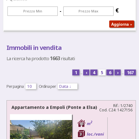
€
-
Immobili in vendita
1663
La ricerca ha prodotto
risultati
1
...
‹
4
5
6
›
...
167
Per pagina
Ordina per
Rif.: 1/2740
Appartamento a
Empoli
(Ponte a Elsa)
Cod. C24: 1427156
2
65
m
3
loc./vani