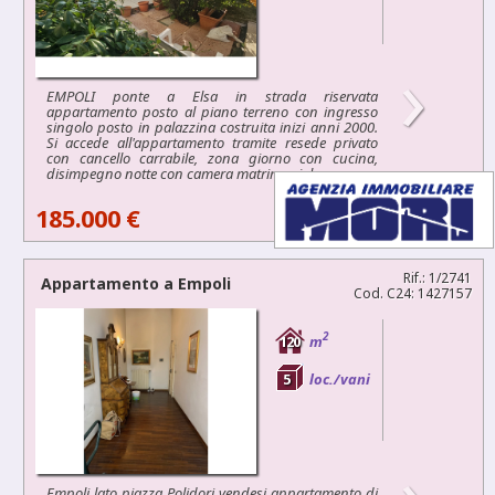
›
EMPOLI ponte a Elsa in strada riservata
appartamento posto al piano terreno con ingresso
singolo posto in palazzina costruita inizi anni 2000.
Si accede all'appartamento tramite resede privato
con cancello carrabile, zona giorno con cucina,
disimpegno notte con camera matrimoniale...
185.000 €
Rif.: 1/2741
Appartamento a
Empoli
Cod. C24: 1427157
2
120
m
5
loc./vani
›
Empoli lato piazza Polidori vendesi appartamento di