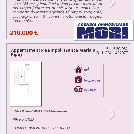
circa 125 mq, piano 2 ed ultimo facente parte di un
più ampio fabbricato di sole 4 unità immobiliari e
composto da ingresso grande ed ampio, soggiorno,
cucina/pranzo, 3 camre matrimoniali, bagno.
L'immobile...
210.000 €
Rif.: E 26/082
Appartamento a
Empoli
(Santa Maria a
Cod. C24: 1427077
Ripa)
2
50
m
2
loc./vani
1
p.auto
›
EMPOLI-----SANTA MARIA-----------
RIF. E 26/082----------
COMPLETAMENT RISTRUTTURATO---------