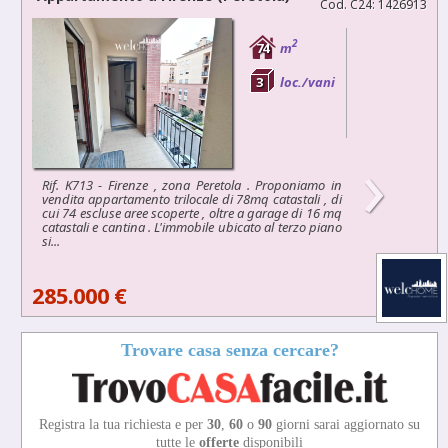
Cod. C24: 1426913
2
74
m
3
loc./vani
›
Rif. K713 - Firenze , zona Peretola . Proponiamo in
vendita appartamento trilocale di 78mq catastali , di
cui 74 escluse aree scoperte , oltre a garage di 16 mq
catastali e cantina . L'immobile ubicato al terzo piano
si...
285.000 €
Trovare casa senza cercare?
Registra la tua richiesta e per
30
,
60
o
90
giorni sarai aggiornato su
tutte le
offerte
disponibili