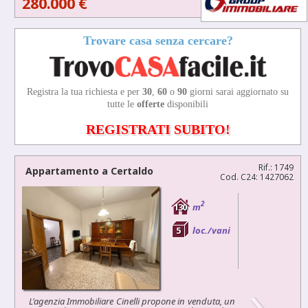
280.000 €
Trovare casa senza cercare?
Registra la tua richiesta e per
30
,
60
o
90
giorni sarai aggiornato su
tutte le
offerte
disponibili
REGISTRATI SUBITO!
Rif.: 1749
Appartamento a
Certaldo
Cod. C24: 1427062
2
130
m
5
loc./vani
›
L'agenzia Immobiliare Cinelli propone in venduta, un