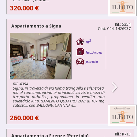
320.000 €
Rif.: 5354
Appartamento a
Signa
Cod. C24: 1426937
2
107
m
4
loc./vani
2
p.auto
›
RIF. 4354
Signa, in traversa di via Roma tranquilla e silenziosa,
ma al contempo vicina ai principali servizi e mezzi di
trasporto pubblico, proponiamo in vendita uno
splendido APPARTAMENTO QUATTRO VANI di 107 mq
catastali, con BALCONE, CANTINA e...
260.000 €
Rif.: K713
Appartamento a
Firenze
(Peretola)