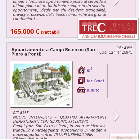
ampio e luminoso appartamento posto al secondo e
ultimo piano di un fabbricato composto da soli due
appartamenti, ideale per chi desidera tranquillità,
privacy e l'assenza delle tipiche dinamiche dei grandi
condomini. L'...
165.000 €
trattabili
Rif.: 4355
Appartamento a
Campi Bisenzio
(San
Cod. C24: 1426945
Piero a Ponti)
2
80
m
4
loc./vani
2
p.auto
›
RIF. 4355
NUOVO INTERVENTO - QUATTRO APPARTAMENTI
INDIPENDENTI CON GIARDINO ESCLUSIVO
Campi fraz. San Piero a Ponti, in zona residenziale
tranquilla e verdeggiante, proponiamo in vendita 4
nuovi appartamenti in VILLA PLURIFAMILIARE.
Gli immobili, tutti in...