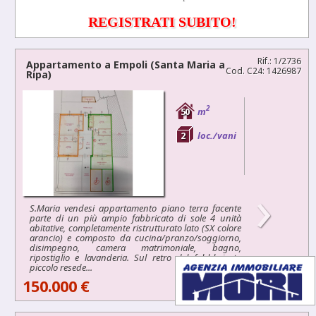
REGISTRATI SUBITO!
Rif.: 1/2736
Appartamento a
Empoli
(Santa Maria a
Cod. C24: 1426987
Ripa)
2
50
m
2
loc./vani
›
S.Maria vendesi appartamento piano terra facente
parte di un più ampio fabbricato di sole 4 unità
abitative, completamente ristrutturato lato (SX colore
arancio) e composto da cucina/pranzo/soggiorno,
disimpegno, camera matrimoniale, bagno,
ripostiglio e lavanderia. Sul retro del fabbbricato
piccolo resede...
150.000 €