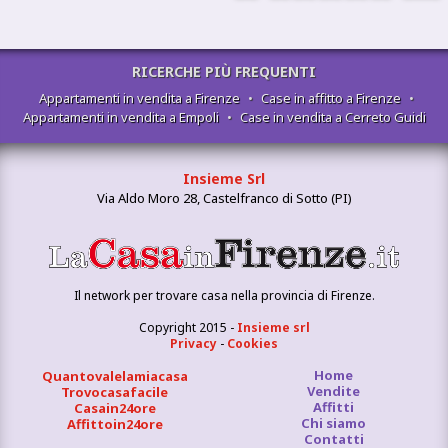
RICERCHE PIÙ FREQUENTI
Appartamenti in vendita a Firenze
•
Case in affitto a Firenze
•
Appartamenti in vendita a Empoli
•
Case in vendita a Cerreto Guidi
Insieme Srl
Via Aldo Moro 28, Castelfranco di Sotto (PI)
Il network per trovare casa nella provincia di Firenze.
Copyright 2015 -
Insieme srl
Privacy
-
Cookies
Home
Quantovalelamiacasa
Vendite
Trovocasafacile
Affitti
Casain24ore
Chi siamo
Affittoin24ore
Contatti