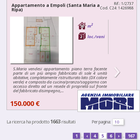
Rif.: 1/2737
Appartamento a
Empoli
(Santa Maria a
Cod. C24: 1426988
Ripa)
2
50
m
2
loc./vani
›
S.Maria vendesi appartamento piano terra facente
parte di un più ampio fabbricato di sole 4 unità
abitative, completamente ristrutturato lato (DX colore
verde) e composto da cucina/pranzo/soggiorno con
accesso diretto ad un resede di proprietà sul fronte
del fabbricato disimpegno,...
150.000 €
1663
La ricerca ha prodotto
risultati
Per pagina:
1
...
‹
4
5
6
›
...
167