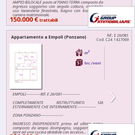
AMPIO BILOCALE posto al PIANO TERRA composto da
ingresso soggiorno con angolo cottura, ripostiglio
uso lavanderia finestrato, bagno con box doccia,
camera matrimoniale.
150.000 €
trattabili
Rif.: E 26/081
Appartamento a
Empoli
(Ponzano)
Cod. C24: 1427069
2
90
m
5
loc./vani
›
EMPOLI------------RIF. E 26/081---------------
COMPLETAMENTE RISTRUTTURATO SIA
ESTERNAMENTE CHE INTERNAMENTE----------------
ZONA PONZANO-------------------
INGRESSO INDIPENDENTE primo ed ultimo piano
composto da ampio disimpegno, soggiorno che si
apre ad una cucina abitabile con accesso...