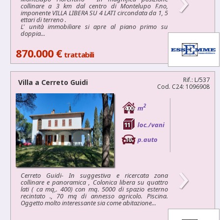
collinare a 3 km dal centro di Montelupo F.no,
imponente VILLA LIBERA SU 4 LATI circondata da 1, 5
ettari di terreno .
L' unità immobiliare si apre al piano primo su
doppia...
870.000 €
trattabili
Rif.: L/537
Villa a
Cerreto Guidi
Cod. C24: 1096908
2
400
m
11
loc./vani
10
p.auto
›
Cerreto Guidi- In suggestiva e ricercata zona
collinare e panoramica , Colonica libera su quattro
lati ( ca mq,. 400) con mq. 5000 di spazio esterno
recintato ., 70 mq di annesso agricolo. Piscina.
Oggetto molto interessante sia come abitazione...