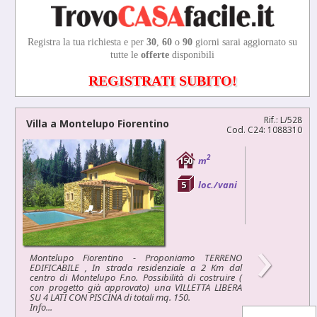
Registra la tua richiesta e per
30
,
60
o
90
giorni sarai aggiornato su
tutte le
offerte
disponibili
REGISTRATI SUBITO!
Rif.: L/528
Villa a
Montelupo Fiorentino
Cod. C24: 1088310
2
150
m
5
loc./vani
›
Montelupo Fiorentino - Proponiamo TERRENO
EDIFICABILE , In strada residenziale a 2 Km dal
centro di Montelupo F.no. Possibilità di costruire (
con progetto già approvato) una VILLETTA LIBERA
SU 4 LATI CON PISCINA di totali mq. 150.
Info...