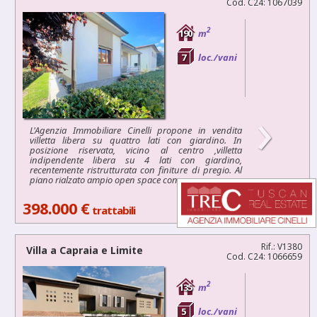
Cod. C24: 1067039
2
190
m
7
loc./vani
›
L'Agenzia Immobiliare Cinelli propone in vendita
villetta libera su quattro lati con giardino. In
posizione riservata, vicino al centro ,villetta
indipendente libera su 4 lati con giardino,
recentemente ristrutturata con finiture di pregio. Al
piano rialzato ampio open space con...
398.000 €
trattabili
Rif.: V1380
Villa a
Capraia e Limite
Cod. C24: 1066659
2
135
m
5
loc./vani