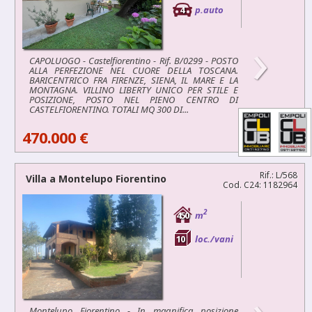
4
p.auto
›
CAPOLUOGO - Castelfiorentino - Rif. B/0299 - POSTO
ALLA PERFEZIONE NEL CUORE DELLA TOSCANA.
BARICENTRICO FRA FIRENZE, SIENA, IL MARE E LA
MONTAGNA. VILLINO LIBERTY UNICO PER STILE E
POSIZIONE, POSTO NEL PIENO CENTRO DI
CASTELFIORENTINO. TOTALI MQ 300 DI...
470.000 €
Rif.: L/568
Villa a
Montelupo Fiorentino
Cod. C24: 1182964
2
450
m
10
loc./vani
›
Montelupo Fiorentino - In magnifica posizione