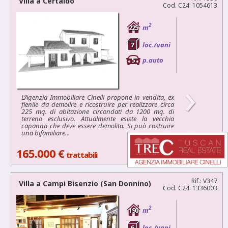
Villa a
Certaldo
Cod. C24: 1054613
2
225
m
7
loc./vani
5
p.auto
›
L’Agenzia Immobiliare Cinelli propone in vendita, ex
fienile da demolire e ricostruire per realizzare circa
225 mq. di abitazione circondati da 1200 mq. di
terreno esclusivo. Attualmente esiste la vecchia
capanna che deve essere demolita. Si può costruire
una bifamiliare...
165.000 €
trattabili
Rif.: V347
Villa a
Campi Bisenzio
(San Donnino)
Cod. C24: 1336003
2
190
m
6
loc./vani