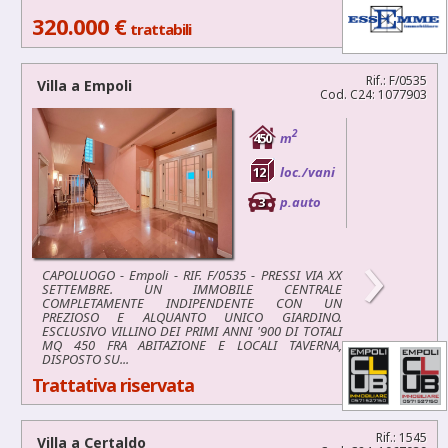
320.000 €
trattabili
Rif.: F/0535
Villa a
Empoli
Cod. C24: 1077903
2
450
m
12
loc./vani
3
p.auto
›
CAPOLUOGO - Empoli - RIF. F/0535 - PRESSI VIA XX
SETTEMBRE. UN IMMOBILE CENTRALE
COMPLETAMENTE INDIPENDENTE CON UN
PREZIOSO E ALQUANTO UNICO GIARDINO.
ESCLUSIVO VILLINO DEI PRIMI ANNI '900 DI TOTALI
MQ 450 FRA ABITAZIONE E LOCALI TAVERNA,
DISPOSTO SU...
Trattativa riservata
Rif.: 1545
Villa a
Certaldo