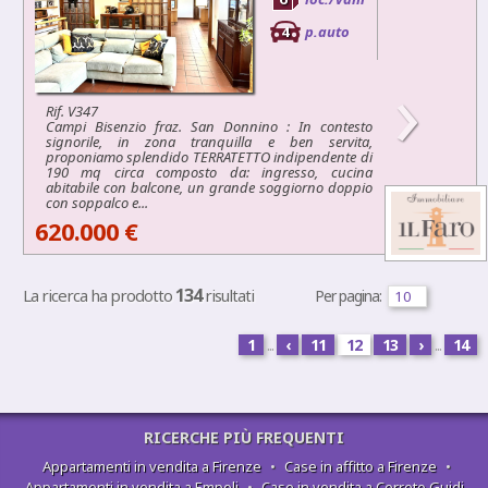
4
p.auto
›
Rif. V347
Campi Bisenzio fraz. San Donnino : In contesto
signorile, in zona tranquilla e ben servita,
proponiamo splendido TERRATETTO indipendente di
190 mq circa composto da: ingresso, cucina
abitabile con balcone, un grande soggiorno doppio
con soppalco e...
620.000 €
134
La ricerca ha prodotto
risultati
Per pagina:
1
...
‹
11
12
13
›
...
14
RICERCHE PIÙ FREQUENTI
Appartamenti in vendita a Firenze
•
Case in affitto a Firenze
•
Appartamenti in vendita a Empoli
•
Case in vendita a Cerreto Guidi