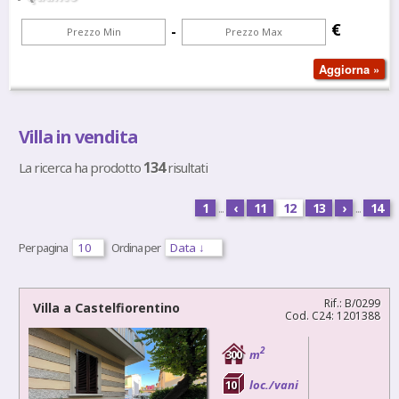
€
-
Villa in vendita
134
La ricerca ha prodotto
risultati
1
...
‹
11
12
13
›
...
14
Per pagina
Ordina per
Rif.: B/0299
Villa a
Castelfiorentino
Cod. C24: 1201388
2
300
m
10
loc./vani